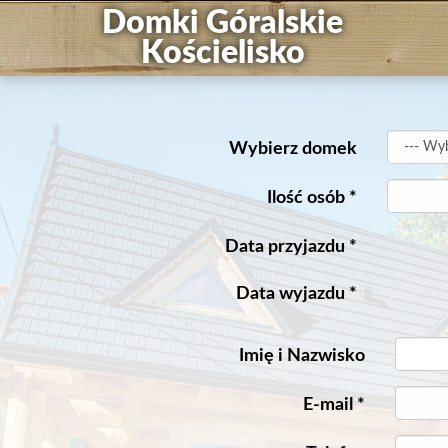
Domki Góralskie
Kościelisko
Wybierz domek
Ilość osób
*
Data przyjazdu
*
Data wyjazdu
*
Imię i Nazwisko
E-mail
*